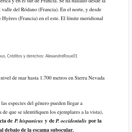
érica y en el sur de Francia. Se ha hallado desde la
l valle del Ródano (Francia). En el norte, y desde
e Hyères (Francia) en el este. El límite meridional
s. Créditos y derechos: AlexandreRoux01
el nivel de mar hasta 1.700 metros en Sierra Nevada
 las especies del género pueden llegar a
 de que se identifiquen los ejemplares a la vista),
ncia de
y de
por la
P. hispanicus
P. occidentalis
al debajo de la escama subocular.