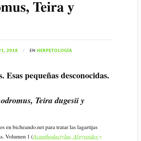
mus, Teira y
1, 2018
EN
HERPETOLOGÍA
as. Esas pequeñas desconocidas.
dromus, Teira dugesii y
s en bicheando.net para tratar las lagartijas
as. Volumen 1 (
Acanthodactylus, Algyroides y