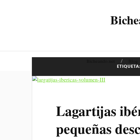
Biche
Bicheando.net
Blog
ETIQUETA
Lagartijas ibé
pequeñas des