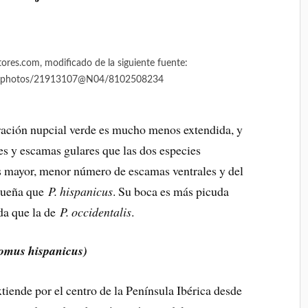
tores.com, modificado de la siguiente fuente:
om/photos/21913107@N04/8102508234
ración nupcial verde es mucho menos extendida, y
s y escamas gulares que las dos especies
 mayor, menor número de escamas ventrales y del
equeña que
P. hispanicus
. Su boca es más picuda
a que la de
P. occidentalis
.
mus hispanicus)
tiende por el centro de la Península Ibérica desde