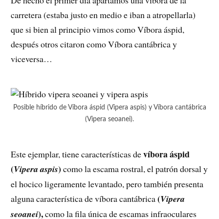
De hecho el primer día apartamos una víbora de la
carretera (estaba justo en medio e iban a atropellarla)
que si bien al principio vimos como Víbora áspid,
después otros citaron como Víbora cantábrica y
viceversa…
Posible híbrido de Víbora áspid (Vipera aspis) y Víbora cantábrica
(Vipera seoanei).
víbora áspid
Este ejemplar, tiene características de
(
)
Vipera aspis
como la escama rostral, el patrón dorsal y
el hocico ligeramente levantado, pero también presenta
(
alguna característica de víbora cantábrica
Vipera
),
seoanei
como la fila única de escamas infraoculares