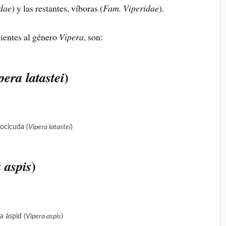
dae
) y las restantes, víboras (
Fam. Viperidae
).
cientes al género
Vipera
, son:
)
pera latastei
ocicuda (
Vipera latastei
)
)
 aspis
a áspid (
Vipera aspis
)