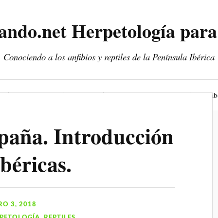
ando.net Herpetología para
Conociendo a los anfibios y reptiles de la Península Ibérica
Entrevistas
Viajes
Fotografía y vídeo
Colab
paña. Introducción
ibéricas.
RO 3, 2018
PETOLOGÍA
,
REPTILES