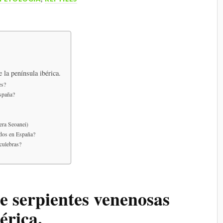
 la península ibérica.
es?
España?
era Seoanei)
idos en España?
 culebras?
de serpientes venenosas
érica.