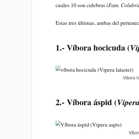
cuales 10 son culebras (
Fam. Colubri
Estas tres últimas, ambas del pertene
1.- Víbora hocicuda (
Vi
Víbora h
2.- Víbora áspid
(
Vipera
Víbor