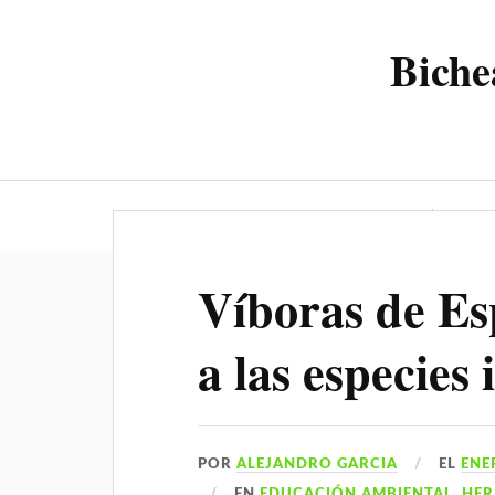
Biche
Bicheando.net
Blog
Víboras de Es
a las especies 
POR
ALEJANDRO GARCIA
EL
ENE
EN
EDUCACIÓN AMBIENTAL
,
HER