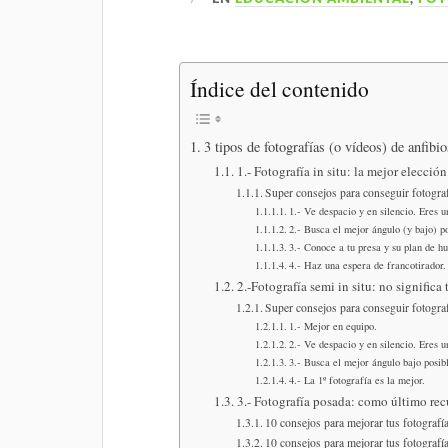
Índice del contenido
3 tipos de fotografías (o vídeos) de anfibios
1.- Fotografía in situ: la mejor elecció
Super consejos para conseguir fotografí
1.- Ve despacio y en silencio. Eres u
2.- Busca el mejor ángulo (y bajo) po
3.- Conoce a tu presa y su plan de hu
4.- Haz una espera de francotirador.
2.-Fotografía semi in situ: no significa
Super consejos para conseguir fotograf
1.- Mejor en equipo.
2.- Ve despacio y en silencio. Eres u
3.- Busca el mejor ángulo bajo posib
4.- La 1º fotografía es la mejor.
3.- Fotografía posada: como último recu
10 consejos para mejorar tus fotografías
10 consejos para mejorar tus fotografías