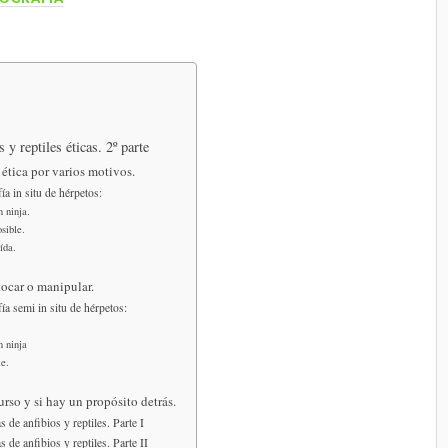
 y reptiles éticas. 2º parte
n ética por varios motivos.
a in situ de hérpetos:
n ninja.
sible.
ída.
 tocar o manipular.
ía semi in situ de hérpetos:
n ninja
le.
rso y si hay un propósito detrás.
 de anfibios y reptiles. Parte I
 de anfibios y reptiles. Parte II