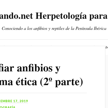
ando.net Herpetología para
Conociendo a los anfibios y reptiles de la Península Ibérica
Entrevistas
Viajes
Fotografía y vídeo
Colab
iar anfibios y
rma ética (2º parte)
IEMBRE 17, 2019
OGRAFÍA