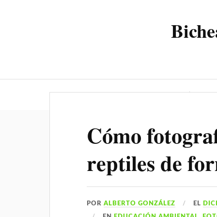
Biche
Bicheando.net
Blog
Cómo fotograf
reptiles de fo
POR
ALBERTO GONZÁLEZ
EL
DIC
EN
EDUCACIÓN AMBIENTAL
,
FOT