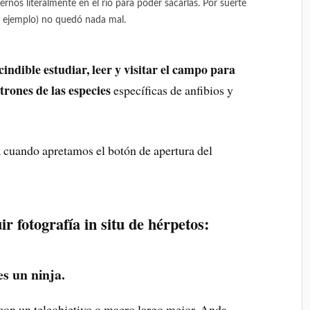
rnos literalmente en el río para poder sacarlas. Por suerte
el ejemplo) no quedó nada mal.
cindible estudiar, leer y visitar el campo para
trones de las especies
específicas de anfibios y
a cuando apretamos el botón de apertura del
r fotografía in situ de hérpetos:
es un ninja.
on un teleobjetivo o macro largo mejor. Anda